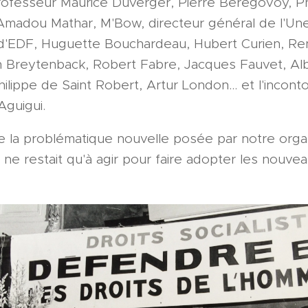
 professeur Maurice Duverger, Pierre Bérégovoy, Ph
madou Mathar, M'Bow, directeur général de l'Un
 d'EDF, Huguette Bouchardeau, Hubert Curien, R
 Breytenback, Robert Fabre, Jacques Fauvet, Alb
ilippe de Saint Robert, Artur London... et l'incon
Aguigui.
e la problématique nouvelle posée par notre organ
ne restait qu'à agir pour faire adopter les nouveau