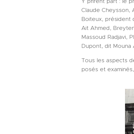
Y prirent part : le
Claude Cheysson, A
Boiteux, président
Ait Ahmed, Breyten
Massoud Radjavi, Ph
Dupont, dit Mouna 
Tous les aspects d
posés et examinés, 