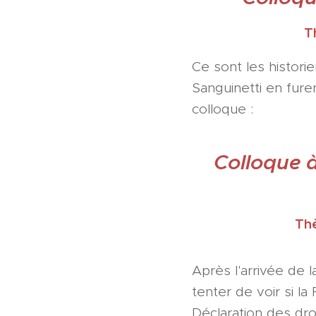
T
Ce sont les histori
Sanguinetti en fure
colloque :
Colloque à
Thè
Après l'arrivée de 
tenter de voir si la
Déclaration des dro