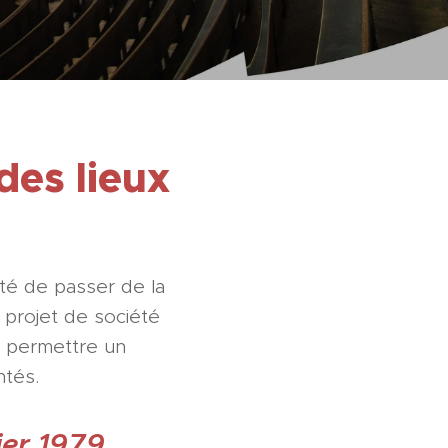
des lieux
ité de passer de la
 projet de société
r permettre un
ntés.
ier 1979