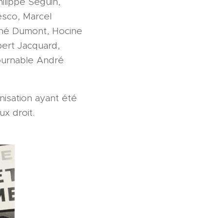
ilippe Seguin,
esco, Marcel
ené Dumont, Hocine
ert Jacquard,
tournable André
isation ayant été
x droit.