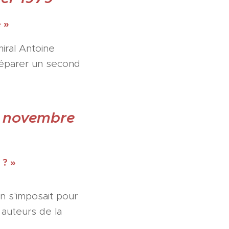
 »
miral Antoine
préparer un second
22 novembre
 ? »
n s'imposait pour
 auteurs de la