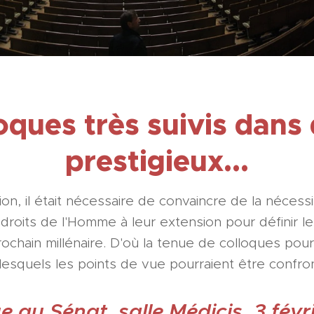
oques très suivis dans 
prestigieux...
ion, il était nécessaire de convaincre de la nécess
roits de l'Homme à leur extension pour définir le
ochain millénaire. D'où la tenue de colloques pou
lesquels les points de vue pourraient être confro
e au Sénat, salle Médicis, 3 févr