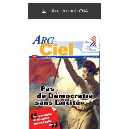
Arc en ciel n°64