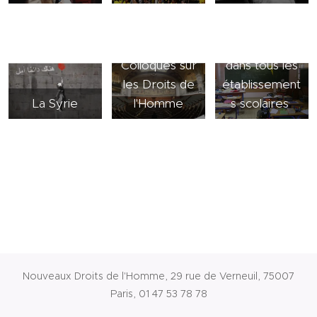
L' Affichage
de la DDHC
Colloques sur
dans tous les
les Droits de
établissement
La Syrie
l'Homme
s scolaires
Nouveaux Droits de l'Homme, 29 rue de Verneuil, 75007
Paris, 01 47 53 78 78