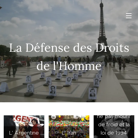
La Défense des Droits
de l'Homme
Le Droit de
ne pas mourir
de froid et la
L' Argentine
L' Iran
loi de 1994